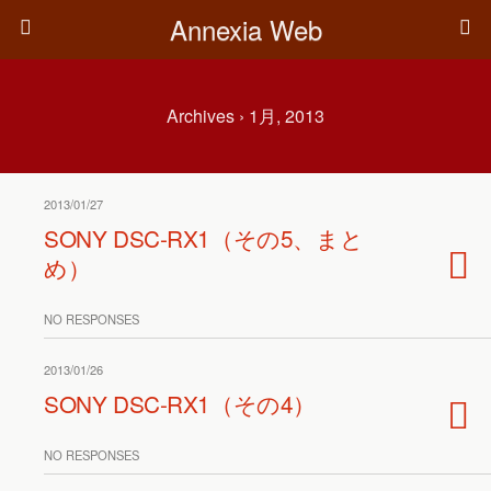
Annexia Web
Archives › 1月, 2013
2013/01/27
SONY DSC-RX1（その5、まと
め）
NO RESPONSES
2013/01/26
SONY DSC-RX1（その4）
NO RESPONSES