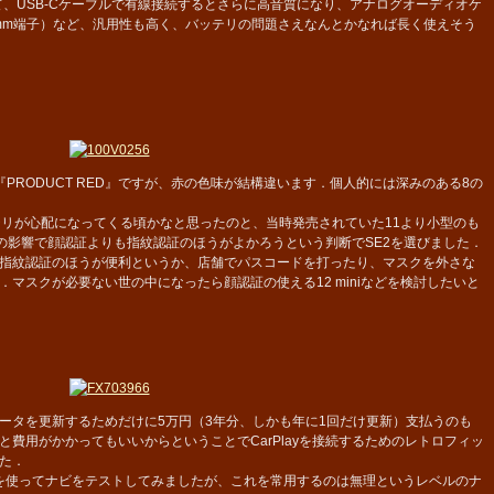
えて、USB-Cケーブルで有線接続するとさらに高音質になり、アナログオーディオケ
5mm端子）など、汎用性も高く、バッテリの問題さえなんとかなれば長く使えそう
も『PRODUCT RED』ですが、赤の色味が結構違います．個人的には深みのある8の
リが心配になってくる頃かなと思ったのと、当時発売されていた11より小型のも
19の影響で顔認証よりも指紋認証のほうがよかろうという判断でSE2を選びました．
指紋認証のほうが便利というか、店舗でパスコードを打ったり、マスクを外さな
マスクが必要ない世の中になったら顔認証の使える12 miniなどを検討したいと
タを更新するためだけに5万円（3年分、しかも年に1回だけ更新）支払うのも
費用がかかってもいいからということでCarPlayを接続するためのレトロフィッ
た．
 Mapsを使ってナビをテストしてみましたが、これを常用するのは無理というレベルのナ