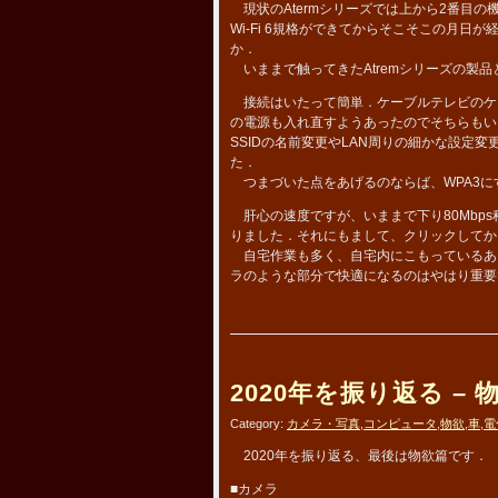
現状のAtermシリーズでは上から2番目の機
Wi-Fi 6規格ができてからそこそこの月日が
か．
いままで触ってきたAtremシリーズの製
接続はいたって簡単．ケーブルテレビのケ
の電源も入れ直すようあったのでそちらもい
SSIDの名前変更やLAN周りの細かな設定
た．
つまづいた点をあげるのならば、WPA3に
肝心の速度ですが、いままで下り80Mbps程
りました．それにもまして、クリックしてか
自宅作業も多く、自宅内にこもっているあ
ラのような部分で快適になるのはやはり重要
2020年を振り返る – 
Category:
カメラ・写真
,
コンピュータ
,
物欲
,
車
,
電
2020年を振り返る、最後は物欲篇です．
■カメラ