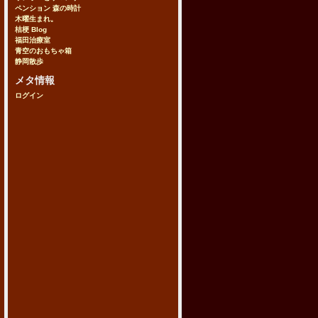
ペンション 森の時計
木曜生まれ。
桔梗 Blog
福田治療室
青空のおもちゃ箱
静岡散歩
メタ情報
ログイン