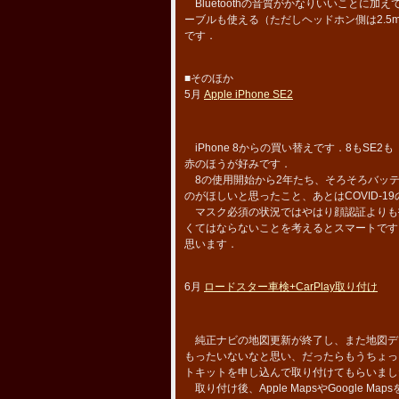
Bluetoothの音質がかなりいいことに加
ーブルも使える（ただしヘッドホン側は2.
です．
■そのほか
5月
Apple iPhone SE2
iPhone 8からの買い替えです．8もSE2
赤のほうが好みです．
8の使用開始から2年たち、そろそろバッテ
のがほしいと思ったこと、あとはCOVID-
マスク必須の状況ではやはり顔認証よりも
くてはならないことを考えるとスマートです．
思います．
6月
ロードスター車検+CarPlay取り付け
純正ナビの地図更新が終了し、また地図デー
もったいないなと思い、だったらもうちょっと
トキットを申し込んで取り付けてもらいまし
取り付け後、Apple MapsやGoogle