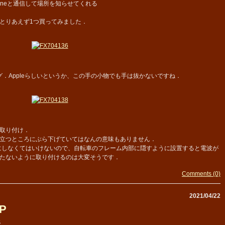
oneと通信して場所を知らせてくれる
とりあえず1つ買ってみました．
グ．Appleらしいというか、この手の小物でも手は抜かないですね．
取り付け．
立つところにぶら下げていてはなんの意味もありません．
ようにしなくてはいけないので、自転車のフレーム内部に隠すように設置すると電波が
たないように取り付けるのは大変そうです．
Comments (0)
2021/04/22
P
5