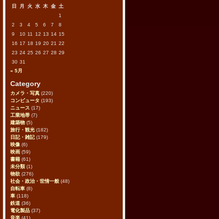
日
月
火
水
木
金
土
1
2
3
4
5
6
7
8
9
10
11
12
13
14
15
16
17
18
19
20
21
22
23
24
25
26
27
28
29
30
31
« 5月
Category
カメラ・写真
(220)
コンピュータ
(193)
ニュース
(17)
工業地帯
(7)
建築物
(5)
旅行・観光
(182)
日記・雑記
(179)
映像
(6)
映画
(59)
書籍
(61)
未分類
(1)
物欲
(276)
社会・政治・世情一般
(48)
自転車
(8)
車
(118)
鉄道
(36)
電化製品
(37)
音楽
(41)