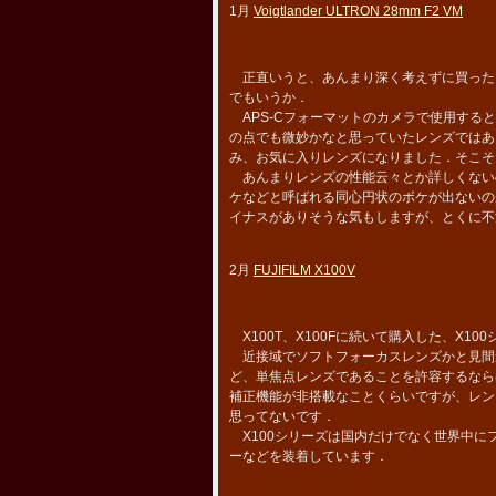
1月
Voigtlander ULTRON 28mm F2 VM
正直いうと、あんまり深く考えずに買った
でもいうか．
APS-Cフォーマットのカメラで使用すると
の点でも微妙かなと思っていたレンズではあ
み、お気に入りレンズになりました．そこそ
あんまりレンズの性能云々とか詳しくない
ケなどと呼ばれる同心円状のボケが出ないの
イナスがありそうな気もしますが、とくに不
2月
FUJIFILM X100V
X100T、X100Fに続いて購入した、X10
近接域でソフトフォーカスレンズかと見間
ど、単焦点レンズであることを許容するなら
補正機能が非搭載なことくらいですが、レン
思ってないです．
X100シリーズは国内だけでなく世界中に
ーなどを装着しています．