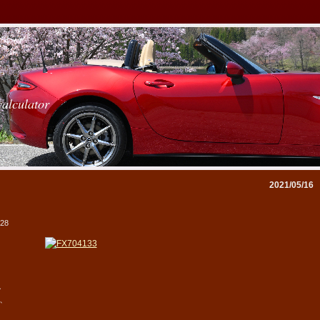
calculator
2021/05/16
:28
．
、