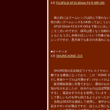
6月
FUJIFILM XF16-80mm F4 R WR OIS
個人的にはズームレンズは好んで使わない
性の高いズームレンズを1本持っておこうと
XF18-55mm F2.8-4 R OISを下取
こそこ古いのですが、描写は悪くなく信頼の
ともにもう少し余裕がほしいという印象があり
レンズですが、悪天候でも多少の水濡れにも
■オーディオ
4月
SHURE AONIC 215
SHURE初の左右独立ワイヤレスイヤホン．
離できる構造になっており、この「AONIC 2
だし有線ケーブルは付属せず）のセットのよ
販売開始直後に充電できない、通信がおか
知が出されましたが、自分のものはほぼ問題
する）、返品せずそのまま使用しています．
して新しいものを待ち続けるよりよかったか
当初はSE425を接続して使用し、途中からAO
起きやすいのが難点ですが、ほとんど気にな