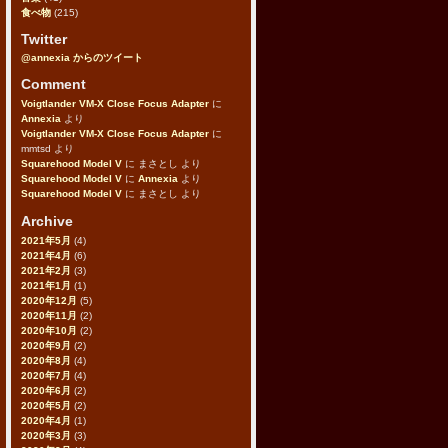
食べ物
(215)
Twitter
@annexia からのツイート
Comment
Voigtlander VM-X Close Focus Adapter
に
Annexia
より
Voigtlander VM-X Close Focus Adapter
に
mmtsd
より
Squarehood Model V
に
まさとし
より
Squarehood Model V
に
Annexia
より
Squarehood Model V
に
まさとし
より
Archive
2021年5月
(4)
2021年4月
(6)
2021年2月
(3)
2021年1月
(1)
2020年12月
(5)
2020年11月
(2)
2020年10月
(2)
2020年9月
(2)
2020年8月
(4)
2020年7月
(4)
2020年6月
(2)
2020年5月
(2)
2020年4月
(1)
2020年3月
(3)