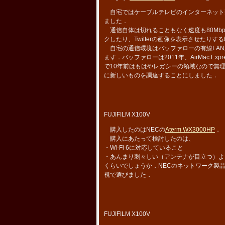
自宅ではケーブルテレビのインターネット
ました．
通信自体は切れることもなく速度も80Mb
クしたり、Twitterの画像を表示させたり
自宅の通信環境はバッファローの有線LANルータ
ます．バッファローは2011年、AirMac E
で10年前はもはやレガシーの領域なので無
に新しいものを調達することにしました．
FUJIFILM X100V
購入したのはNECの
Aterm WX3000HP
．
購入にあたって検討したのは、
・Wi-Fi 6に対応していること
・あんまり刺々しい（アンテナが目立つ）よ
くらいでしょうか．NECのネットワーク製
視で選びました．
FUJIFILM X100V