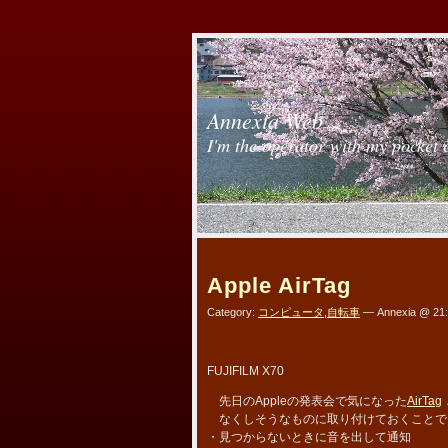
Annexia Web
I'm the operator with my pocket 
Apple AirTag
Category:
コンピュータ
,
自転車
— Annexia @ 21
FUJIFILM X70
先日のAppleの発表会で気になった
AirTag
なくしそうなものに取り付けておくことで
・見つからないときに音を出して通知