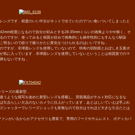
レンズです．程度のいい中古がネットで出ていたのでつい食いついてしまったと
42mm程度になるので自分が好みとする28-35mmくらいの画角よりやや狭く、そ
るのですが、使ってみると画質が好みで画角的にも操作性的にもすんなり馴染
こ明るいので絞りで撮りかたに変化をつけられるのはいいですね．
のですが、非球面レンズを使用していないので、特有の切削痕とおぼしき玉葱ボ
が気に入っています．非球面レンズを使用していないということは画質面でのマ
満もないですね．
0シリーズの最新型．
違うような描写を改めた新型レンズを搭載し、背面液晶がチルト対応になるな
ば欠点らしい欠点のないカメラに仕上がっています．あとはしいていえば手ぶれ
ズシャッターでレリーズショックも皆無なので自分はそれほど大きな欠点だとは
ファンがいるからかアクセサリも豊富で、専用のフードやサムレスト、ボディカバ