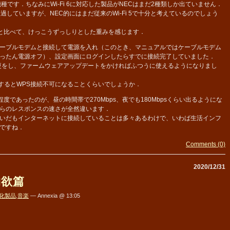
種です．ちなみにWi-Fi 6に対応した製品がNECはまだ2種類しか出ていません．
経過していますが、NEC的にはまだ従来のWi-Fi 5で十分と考えているのでしょう
品と比べて、けっこうずっしりとした重みを感じます．
ーブルモデムと接続して電源を入れ（このとき、マニュアルではケーブルモデム
ったん電源オフ）、設定画面にログインしたらすでに接続完了していました．
変更をし、ファームウェアアップデートをかければふつうに使えるようになりまし
するとWPS接続不可になることくらいでしょうか．
度であったのが、昼の時間帯で270Mbps、夜でも180Mbpsくらい出るようにな
らのレスポンスの速さが全然違います．
いだもインターネットに接続していることは多々あるわけで、いわば生活インフ
ですね．
Comments (0)
2020/12/31
物欲篇
化製品
,
音楽
— Annexia @ 13:05