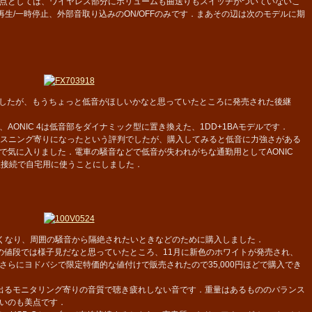
点としては、ワイヤレス部分にボリュームも曲送りもスイッチがついていないこ
再生/一時停止、外部音取り込みのON/OFFのみです．まあその辺は次のモデルに期
いましたが、もうちょっと低音がほしいかなと思っていたところに発売された後継
、AONIC 4は低音部をダイナミック型に置き換えた、1DD+1BAモデルです．
てリスニング寄りになったという評判でしたが、購入してみると低音に力強さがある
で気に入りました．電車の騒音などで低音が失われがちな通勤用としてAONIC
有線接続で自宅用に使うことにしました．
が多くなり、周囲の騒音から隔絶されたいときなどのために購入しました．
値段では様子見だなと思っていたところ、11月に新色のホワイトが発売され、
らにヨドバシで限定特価的な値付けで販売されたので35,000円ほどで購入でき
出るモニタリング寄りの音質で聴き疲れしない音です．重量はあるもののバランス
いのも美点です．