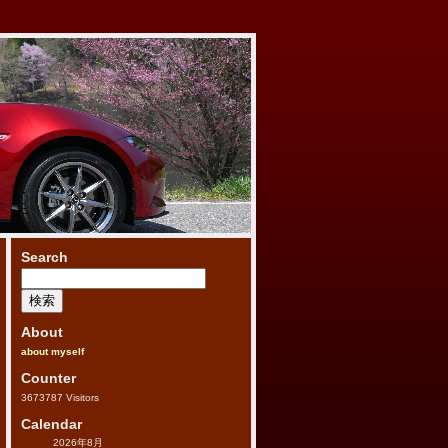
Search
検
索:
About
about myself
Counter
3673787
Visitors
Calendar
2026年8月