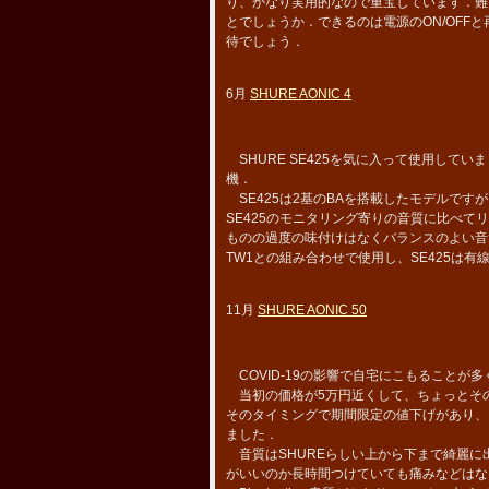
り、かなり実用的なので重宝しています．難
とでしょうか．できるのは電源のON/OFFと
待でしょう．
6月
SHURE AONIC 4
SHURE SE425を気に入って使用して
機．
SE425は2基のBAを搭載したモデルですが
SE425のモニタリング寄りの音質に比べ
ものの過度の味付けはなくバランスのよい音
TW1との組み合わせで使用し、SE425は
11月
SHURE AONIC 50
COVID-19の影響で自宅にこもること
当初の価格が5万円近くして、ちょっとその
そのタイミングで期間限定の値下げがあり、さ
ました．
音質はSHUREらしい上から下まで綺麗に
がいいのか長時間つけていても痛みなどはな