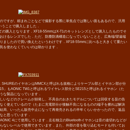
のですが、頼まれごとなどで撮影する際に単焦点では難しい面もあるので、汎用
いうことで購入しました．
りに出しての購入となります．XF18-55mmはX-T1のキットレンズとして購入したものでそ
おけるレンズでした．ただ、防塵防滴構造になっていないことと、広角端/望遠端
ましたので買い換えたというわけです．XF18-55mmに比べると大きくて重たい
気を使わなくていいのは助かります．
SHUREのイヤホンはMMCXと呼ばれる規格によりケーブル部とイヤホン部が分
15」もAONIC TW1と呼ばれるワイヤレス部分とSE215と呼ばれるイヤホン（た
うな製品になっています．
しいなどのクレームが頻発し、不具合のおきたモデルについては回収する旨の告
なく使えているので（たまに充電部分が接触不良になるものの端子を擦れば解決
結局、いったん販売中止になって再発売されるの半年くらいかかったので、返品
なと思っています．
NIC 4にて使用しています．左右独立のBluetoothイヤホンは音の途切れなどが
らないレベルで使用できています．また、外部の音を取り込むモードも付いてお