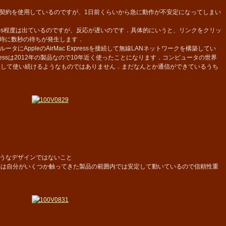
契約を使用しているのですが、1日前くらいから急に動作が不安定になってしまい
ps程度は出ているのですが、反応が遅いのです．具体的にいうと、リンクをクリッ
する時に数秒の待ちが発生します．
にAppleのAirMac Expressを接続して無線LANネットワークを構築してい
xpressは2012年の製品なので10年近く使ったことになります．コンピュータの世界
理して使い続けるようなものではありません．まだなんとか通信ができているうち
うなデザインではないこと
品は自分がいくつか触ってきた製品の範囲内では安定して動いているので信頼性重