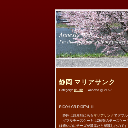
Annexia Web
I'm the operator with my pocket 
静岡 マリアサンク
Category:
食べ物
— Annexia @ 21:57
RICOH GR DIGITAL III
静岡は紺屋町にある
マリアサンク
でダブル
ダブルチーズケーキは2種類のチーズケー
は軽いのにチーズが濃厚だと感嘆したのです