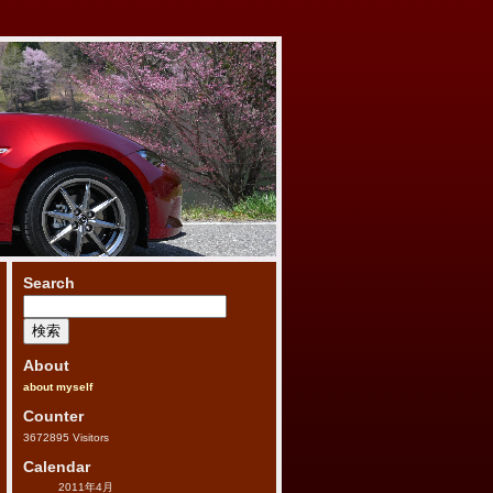
Search
検
索:
About
about myself
Counter
3672895
Visitors
Calendar
2011年4月