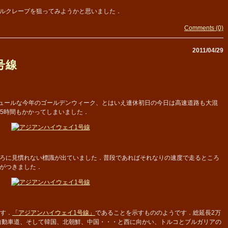
ルクレープを狙ってみようかと思いました．
Comments (0)
2011/04/29
号線
ュールな今年のゴールデンウィーク、とはいえ連休初日の今日は高速道路も大混
に5時間もかかってしまいました．
ろに見慣れない標識が出ていました．普段であればそれなりの速度で走るところ
がつきました．
ます．
「アジアンハイウェイ1号線」
であることを示すもののようです．総延長2万
自動車道、そして韓国、北朝鮮、中国・・・と西に向かい、トルコとブルガリアの