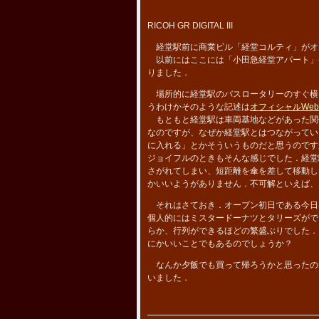
RICOH GR DIGITAL III
経堂駅前に商業ビル「経堂コルティ」がオ
以前にはここには「小田急経堂アパート」
りました．
場所的に経堂駅のバスロータリーのすぐ横
うわけかそのような記述は
オフィシャルWeb
もともと経堂駅は車両基地などがあった関
なのですが、なぜか経堂駅とはつながってい
に入れる」とかそういうものだと思うのです
ジョイフルのときもそんな感じでした．経堂
さがれてしまい、短距離を傘を差して移動し
かいいようがありません．不可解といえば、
それはさておき．オープン初日である今日
個人的にはミスタードーナツとタリーズがで
らか、行列ができるほどの繁盛ぶりでした．
にかいいことでもあるのでしょうか？
なんか夕飯でも買って帰ろうかと思ったの
いました．