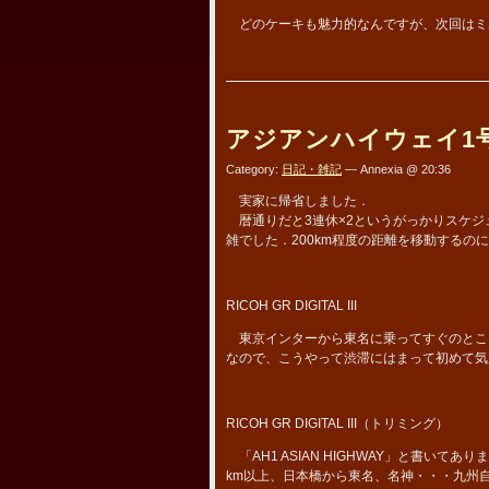
どのケーキも魅力的なんですが、次回はミ
アジアンハイウェイ1
Category:
日記・雑記
— Annexia @ 20:36
実家に帰省しました．
暦通りだと3連休×2というがっかりスケジ
雑でした．200km程度の距離を移動するの
RICOH GR DIGITAL III
東京インターから東名に乗ってすぐのとこ
なので、こうやって渋滞にはまって初めて気
RICOH GR DIGITAL III（トリミング）
「AH1 ASIAN HIGHWAY」と書いてあり
km以上、日本橋から東名、名神・・・九州