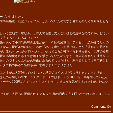
ープンしました．
や商業施設「経堂ジョイフル」が入っていたのですが老朽化のため取り壊しとな
という立地で「駅ビル」と呼んでも差し支えないほどの建物なのですが、どうい
を見てもどこにもありません．
係もあって小田急所有の土地が多く、今回の経堂コルティも小田急が建てたもの
ません．駅ビルのいいところは「改札を出たらお買い物」とか「濡れずに駅ビル
が、改札もつながっていないし、それどころか軒下すらありません．以前の経堂
駅が高架化されるまでは地下で繋がっていたのですが、高架化されたら通路がふ
たものです．なんらかの理由があるのでしょうけど、利用者としては不可解とし
ムダに幅のある外階段も存在意義がよくわかりません．
はさすがに大混雑していました．経堂ジョイフル時代よりもテナントも増えて、
きたのが嬉しいです．ミスタードーナツはドーナツ100円セールをやっていたか
ドーナツ100円なんてちょくちょくやっているような気がするのですが、他にな
ですが、人混みに圧倒されてぐるっと1階の店内を見て回っただけで出てきてしま
Comments (0)