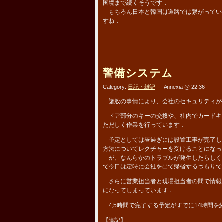
国境まで続くそうです．
もちろん日本と韓国は道路では繋がってい
すね．
警備システム
Category:
日記・雑記
— Annexia @ 22:36
諸般の事情により、会社のセキュリティが
ドア部分のキーの交換や、社内でカードキ
ただしく作業を行っています．
予定としては昼過ぎには設置工事が完了し
方法についてレクチャーを受けることになっ
が、なんらかのトラブルが発生したらしく
で今日は定時に会社を出て帰省するつもりで
さらに営業担当者と現場担当者の間で情報
になってしまっています．
4,5時間で完了する予定がすでに14時間を
【追記】