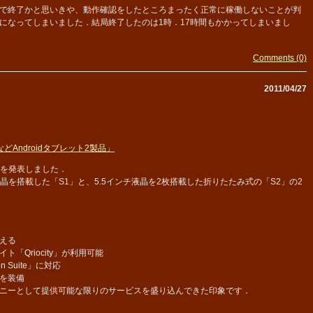
で終了かと思いきや、動作確認をしたところまったく正常に稼働しないことが判
になってしまいました．結局終了したのは1時．17時間もかかってしまいまし
Comments (0)
2011/04/27
どAndroidタブレット2製品」
機を発表しました．
ンチの液晶を搭載した「S1」と、5.5インチ液晶を2枚搭載した折りたたみ式の「S2」の2
える
Qriocity」が利用可能
n Suite」に対応
能を装備
ニーとして提供可能な限りのサービスを盛り込んできた印象です．