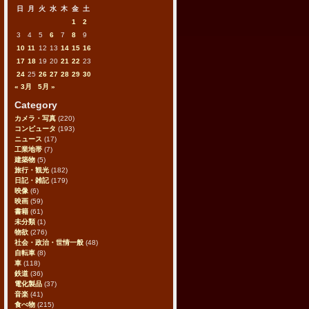
日
月
火
水
木
金
土
1
2
3
4
5
6
7
8
9
10
11
12
13
14
15
16
17
18
19
20
21
22
23
24
25
26
27
28
29
30
« 3月
5月 »
Category
カメラ・写真
(220)
コンピュータ
(193)
ニュース
(17)
工業地帯
(7)
建築物
(5)
旅行・観光
(182)
日記・雑記
(179)
映像
(6)
映画
(59)
書籍
(61)
未分類
(1)
物欲
(276)
社会・政治・世情一般
(48)
自転車
(8)
車
(118)
鉄道
(36)
電化製品
(37)
音楽
(41)
食べ物
(215)