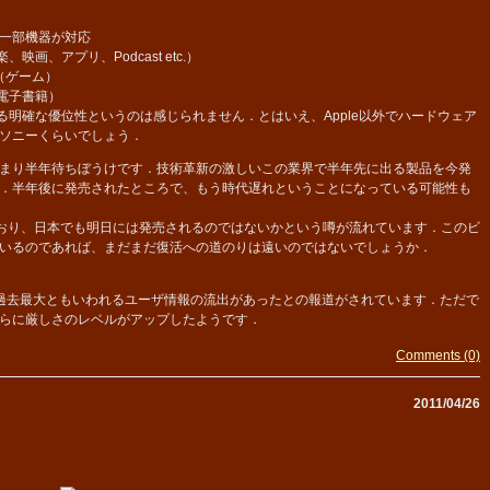
一部機器が対応
映画、アプリ、Podcast etc.）
re（ゲーム）
（電子書籍）
する明確な優位性というのは感じられません．とはいえ、Apple以外でハードウェア
ソニーくらいでしょう．
まり半年待ちぼうけです．技術革新の激しいこの業界で半年先に出る製品を今発
．半年後に発売されたところで、もう時代遅れということになっている可能性も
ており、日本でも明日には発売されるのではないかという噂が流れています．このビ
いるのであれば、まだまだ復活への道のりは遠いのではないでしょうか．
う過去最大ともいわれるユーザ情報の流出があったとの報道がされています．ただで
らに厳しさのレベルがアップしたようです．
Comments (0)
2011/04/26