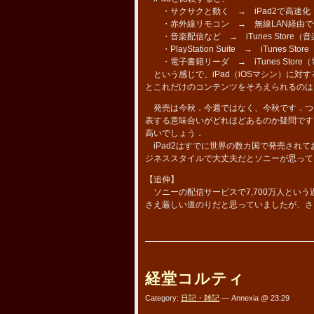
・サクサクと動く → iPad2で高速化
・赤外線リモコン → 無線LAN経由で
・音楽配信など → iTunes Store（音楽、
・PlayStation Suite → iTunes Sto
・電子書籍リーダ → iTunes Store
という感じで、iPad（iOSマシン）に対
とこれだけのコンテンツをそろえられるのは
発売は今秋．今週ではなく、今秋です．つ
表する意味合いがどれほどあるのか疑問です
高いでしょう．
iPad2はすでに世界の数カ国で発売され
ジネススタイルで大丈夫だとソニーが思って
【追伸】
ソニーの配信サービスで7,700万人とい
さえ厳しい道のりだと思っていましたが、さ
経堂コルティ
Category:
日記・雑記
— Annexia @ 23:29