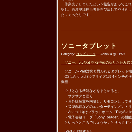
作業完了しましたという報告があってこれ
明し、再度現場担当者を呼び戻してやり直し
た．ぐったりです．
ソニータブレット
Category:
コンピュータ
— Annexia @ 11:59
「ソニー、5.5型液晶×2搭載の折りたたみ式な
ソニーがiPad対抗と思われるタブレット
OSはAndroid 3.0でサイズは9.4イ
機種．
ウリとなる機能などをまとめると、
・サクサクと動く
・赤外線装置を内蔵し、リモコンとして使
・音楽配信などのエンターテインメントサイト「
・Android向けプラットホーム「PlayStatio
・電子書籍リーダ「Sony Reader」の機
といったところでしょうか．とりあえずソ
iPadと比較すると、