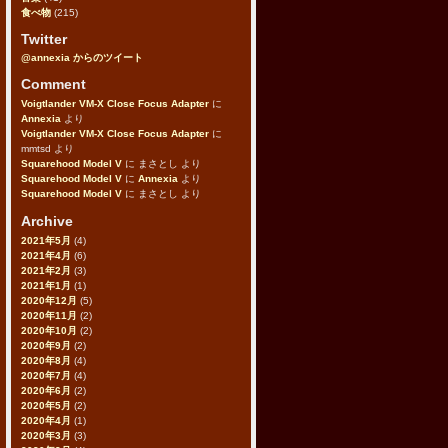
食べ物
(215)
Twitter
@annexia からのツイート
Comment
Voigtlander VM-X Close Focus Adapter
に
Annexia
より
Voigtlander VM-X Close Focus Adapter
に
mmtsd
より
Squarehood Model V
に
まさとし
より
Squarehood Model V
に
Annexia
より
Squarehood Model V
に
まさとし
より
Archive
2021年5月
(4)
2021年4月
(6)
2021年2月
(3)
2021年1月
(1)
2020年12月
(5)
2020年11月
(2)
2020年10月
(2)
2020年9月
(2)
2020年8月
(4)
2020年7月
(4)
2020年6月
(2)
2020年5月
(2)
2020年4月
(1)
2020年3月
(3)