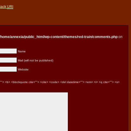
Back
URI
/home/annexia/public_html/wp-content/themes/red-train/comments.php
on
Name
Mail (will not be published)
Website
le=""> <b> <blockquote cite=""> <cite> <code> <del datetime=""> <em> <i> <q cite=""> <s>