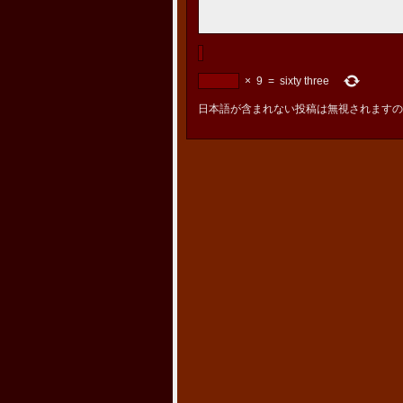
×
9
=
sixty three
日本語が含まれない投稿は無視されますの