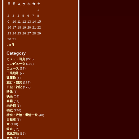
日
月
火
水
木
金
土
1
2
3
4
5
6
7
8
9
10
11
12
13
14
15
16
17
18
19
20
21
22
23
24
25
26
27
28
29
30
31
« 5月
Category
カメラ・写真
(220)
コンピュータ
(193)
ニュース
(17)
工業地帯
(7)
建築物
(5)
旅行・観光
(182)
日記・雑記
(179)
映像
(6)
映画
(59)
書籍
(61)
未分類
(1)
物欲
(276)
社会・政治・世情一般
(48)
自転車
(8)
車
(118)
鉄道
(36)
電化製品
(37)
音楽
(41)