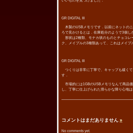
いいものを見つけました．
GR DIGITAL III
木製のUSBメモリです．以前にネットのニ
ろで見かけるとは．在庫処分のようで3個しか
形状は2種類、モナカ状のものとチョコレー
ク、メイプルの3種類あって、これはメイプ
GR DIGITAL III
つくりは非常に丁寧で、キャップも緩くて
す．
市場的には1GBのUSBメモリなんて商品
し、丁寧に仕上げられた滑らかな障り心地は
コメントはまだありません
»
No comments yet.