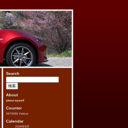
Search
検
索:
About
about myself
Counter
3673086
Visitors
Calendar
2026年8月