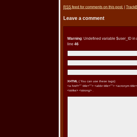
RSS
feed for comments on this post.
|
Track
Leave a comment
Warning
: Undefined variable $user_ID in
line
46
XHTML
( You can use these tags):
<a href="" title=""> <abbr title=""> <acronym tit
<strike> <strong> .