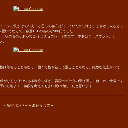
ュースで見かけてへえーと思って存在は知っていたのですが、まさかこんなとこ
置いてなくて、容量1GBのものが980円でした．
ト状のものがあってこれは チョコレート型です．木材はローズウッド、チー
ル．
抜け落ちることもなく、固くて抜き差しに困ることもなく、絶妙な仕上がりで
価値がなくなりつつある昨今ですが、普段のデータの受け渡しにはこれで十分です
手に心地よく、値段を考えてもよい買い物だったと思います．
«
新宿 ボンベイ
–
渋谷 かつ吉
»