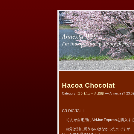
Annexia Web
I'm the operator with my pocket 
Hacoa Chocolat
Category:
コンピュータ
,
物欲
— Annexia @ 23:5
GR DIGITAL III
Iくんが自宅用にAirMac Express
自分は別に買うものはなかったのですが、