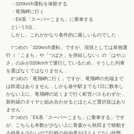
・320km/h運転を体験する
・竜飛岬に行く
・E6系「スーパーこまち」に乗車する
という3点．
しかし、これがかなり条件的に厳しいものでした．
1つめの「320km/h運転」ですが、現状としては単独運
行（「こまち」や「つばさ」を併結しない）の「はやぶ
さ」のみが320km/hで運行しているため、そうした列車
を選ばなくてはなりません．
2つめの「竜飛岬に行く」ですが、竜飛岬の先端まで
は鉄道はありません．しかも途中駅までも1日に数本し
かない上に、竜飛岬の近くまで行く町営バスもわずか．
新幹線のダイヤと組み合わせるとほとんど選択肢はあり
ません．
3つめの「E6系「スーパーこまち」に乗車する」です
が、こちらも本数が少ない上に青森から秋田まで移動す
る特急も少ないので行程の自由度がほとんどない状態